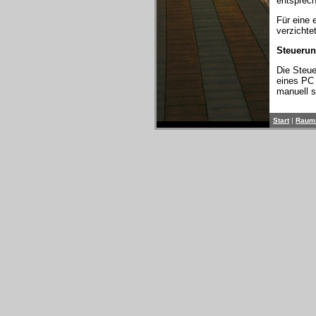
entsprec
Für eine 
verzichte
Steueru
Die Steue
eines PC 
manuell s
Start
|
Raums