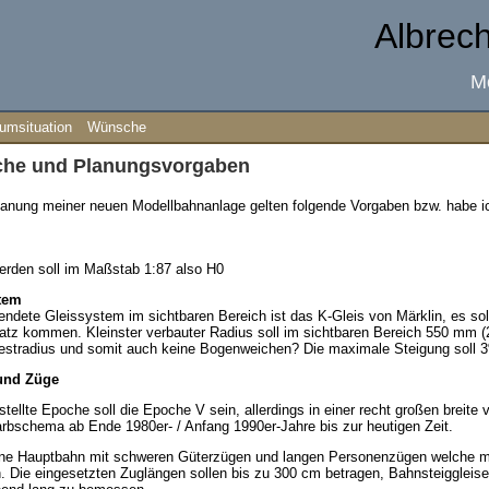
Albrec
M
umsituation
Wünsche
he und Planungsvorgaben
lanung meiner neuen Modellbahnanlage gelten folgende Vorgaben bzw. habe ic
rden soll im Maßstab 1:87 also H0
tem
ndete Gleissystem im sichtbaren Bereich ist das K-Gleis von Märklin, es sol
tz kommen. Kleinster verbauter Radius soll im sichtbaren Bereich 550 mm (2
tradius und somit auch keine Bogenweichen? Die maximale Steigung soll 3%
und Züge
stellte Epoche soll die Epoche V sein, allerdings in einer recht großen breite
bschema ab Ende 1980er- / Anfang 1990er-Jahre bis zur heutigen Zeit.
eine Hauptbahn mit schweren Güterzügen und langen Personenzügen welche m
. Die eingesetzten Zuglängen sollen bis zu 300 cm betragen, Bahnsteiggleis