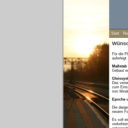
Start
Ra
Wünsc
Für die P
auferlegt.
Maßstab
Gebaut we
Gleissys
Das verwe
zum Einsa
mm Mindes
Epoche 
Die darge
neuem Far
Es soll 
verkehren