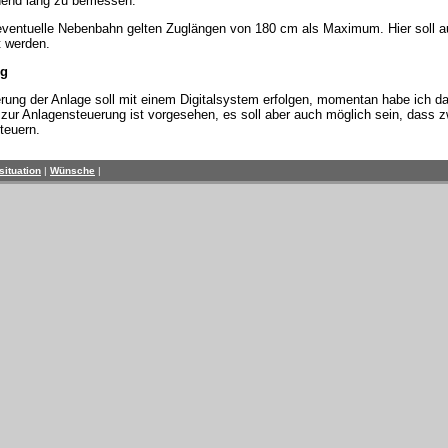
hend lang zu bemessen.
eventuelle Nebenbahn gelten Zuglängen von 180 cm als Maximum. Hier soll au
t werden.
ng
rung der Anlage soll mit einem Digitalsystem erfolgen, momentan habe ich daz
zur Anlagensteuerung ist vorgesehen, es soll aber auch möglich sein, dass z
teuern.
ituation
|
Wünsche
|